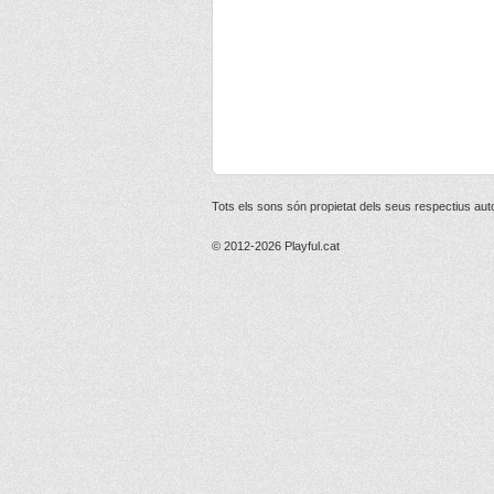
Tots els sons són propietat dels seus respectius aut
© 2012-2026
Playful.cat